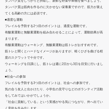
タンパク質をしっかりと摂取し、新鮮な野菜や果物を食べましょう。
タンパク質は筋肉を作るのに欠かせない栄養素ですので、筋力が衰え
てくる高齢の方には必須です。
■適度な運動
フレイルを予防する2つ目のポイントは、適度な運動です。
有酸素運動と無酸素運動を組み合わせることによって、運動効果が高
まります。
有酸素運動はウォーキング、無酸素運動は筋トレがおすすめです。
筋トレと聞くとハードなイメージがありますが、軽くひざを曲げる程
度のスクワットで十分です。
ウォーキングを日課にし、筋トレは週に2日から3日を目安に行いまし
ょう。
■社会への参加
フレイルを予防する3つ目のポイントは、社会への参加です。
気の合う友人と出かけたり、小学生の見守りなどのボランティア活動
をしてみてはいかがでしょうか。
「社会に貢献している」という実感がやる気につながり、外へ出てい
く意欲を生み出します。